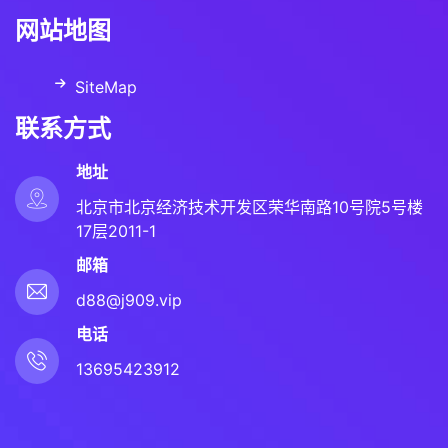
网站地图
SiteMap
联系方式
地址
北京市北京经济技术开发区荣华南路10号院5号楼
17层2011-1
邮箱
d88@j909.vip
电话
13695423912