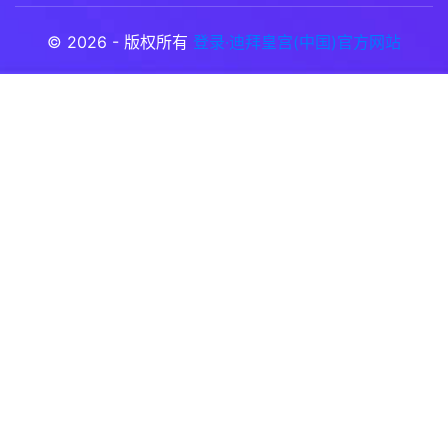
© 2026 - 版权所有
登录·迪拜皇宫(中国)官方网站