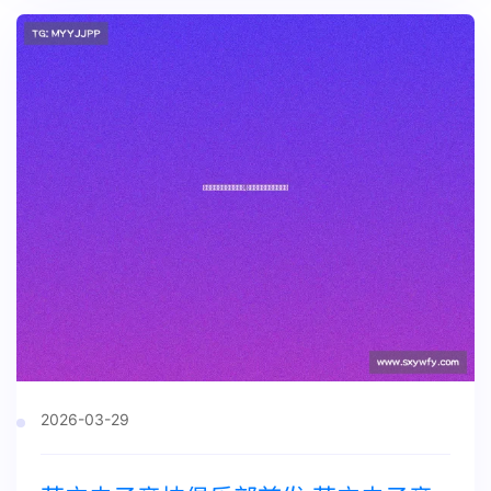
2026-03-29