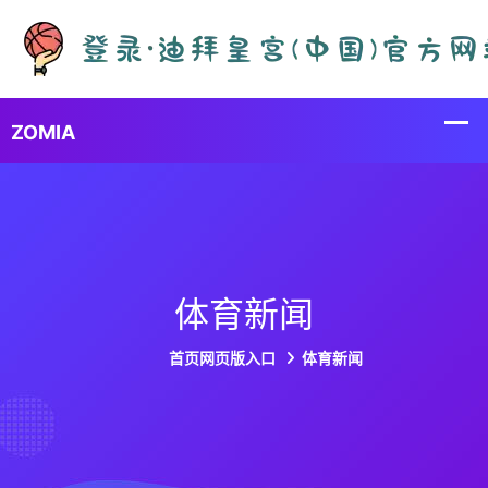
体育新闻
首页网页版入口
体育新闻