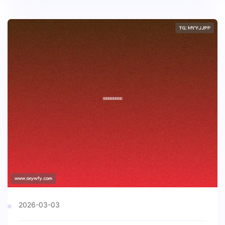
2026-03-03